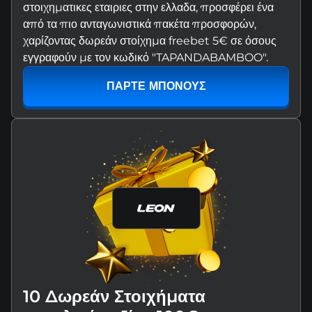
στοιχηματικες εταιριες στην ελλαδα, προσφέρει ένα
από τα πιο ανταγωνιστικά πακέτα προσφορών,
χαρίζοντας δωρεάν στοίχημα freebet 5€ σε όσους
εγγραφούν με τον κωδικό "TAPANDABAMBOO".
ΠΑΡΤΕ ΜΠΟΝΟΥΣ
10 Δωρεάν Στοιχήματα