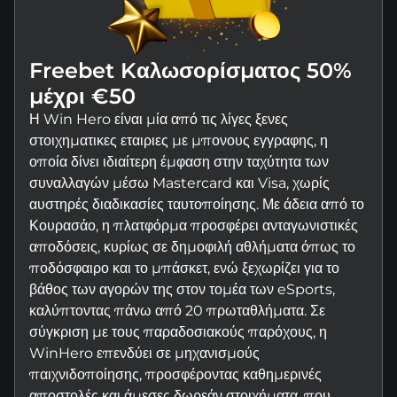
Freebet Kαλωσορίσματος 50%
μέχρι €50
Η Win Hero είναι μία από τις λίγες ξενες
στοιχηματικες εταιριες με μπονους εγγραφης, η
οποία δίνει ιδιαίτερη έμφαση στην ταχύτητα των
συναλλαγών μέσω Mastercard και Visa, χωρίς
αυστηρές διαδικασίες ταυτοποίησης. Με άδεια από το
Κουρασάο, η πλατφόρμα προσφέρει ανταγωνιστικές
αποδόσεις, κυρίως σε δημοφιλή αθλήματα όπως το
ποδόσφαιρο και το μπάσκετ, ενώ ξεχωρίζει για το
βάθος των αγορών της στον τομέα των eSports,
καλύπτοντας πάνω από 20 πρωταθλήματα. Σε
σύγκριση με τους παραδοσιακούς παρόχους, η
WinHero επενδύει σε μηχανισμούς
παιχνιδοποίησης, προσφέροντας καθημερινές
αποστολές και άμεσες δωρεάν στοιχήματα, που