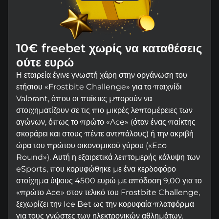
10€ freebet χωρίς να καταθέσεις
ούτε ευρώ
Η εταιρεία έγινε γνωστή χάρη στην οργάνωση του
ετήσιου «Frostbite Challenge» για το παιχνίδι
Valorant, όπου οι παίκτες μπορούν να
στοιχηματίζουν σε τις πιο μικρές λεπτομέρειες των
αγώνων, όπως το πρώτο «Ace» (όταν ένας παίκτης
σκοράρει και στους πέντε αντιπάλους) ή την ακριβή
ώρα του πρώτου οικονομικού γύρου («Eco
Round»). Αυτή η εξαιρετικά λεπτομερής κάλυψη των
eSports, που κορυφώθηκε με ένα κερδοφόρο
στοίχημα ύψους 4500 ευρώ με απόδοση 9,00 για το
«πρώτο Ace» στον τελικό του Frostbite Challenge,
ξεχωρίζει την Ice Bet ως την κορυφαία πλατφόρμα
για τους γνώστες των ηλεκτρονικών αθλημάτων.