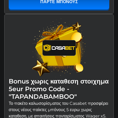
ΠΑΡΤΕ ΜΠΟΝΟΥΣ
Bonus χωρις καταθεση στοιχημα
5eur Promo Сode -
"TAPANDABAMBOO"
Το πακέτο καλωσορίσματος του Casabet προσφέρει
στους νέους παίκτες μπόνους 5 ευρω χωρις
καταθεση, με απαιτήσεις πονταρίσματος Wager x5.