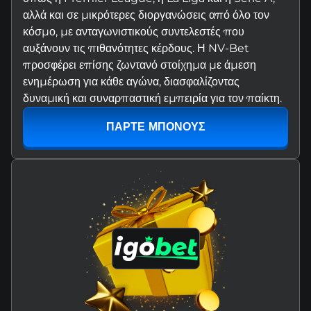
αλλά και σε μικρότερες διοργανώσεις από όλο τον
κόσμο, με ανταγωνιστικούς συντελεστές που
αυξάνουν τις πιθανότητες κέρδους. Η NV-Bet
προσφέρει επίσης ζωντανό στοίχημα με άμεση
ενημέρωση για κάθε αγώνα, διασφαλίζοντας
δυναμική και συναρπαστική εμπειρία για τον παίκτη.
ΠΑΡΤΕ ΜΠΟΝΟΥΣ