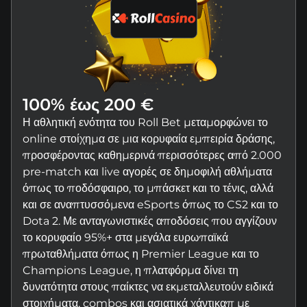
100% έως 200 €
Η αθλητική ενότητα του Roll Bet μεταμορφώνει το
online στοίχημα σε μια κορυφαία εμπειρία δράσης,
προσφέροντας καθημερινά περισσότερες από 2.000
pre-match και live αγορές σε δημοφιλή αθλήματα
όπως το ποδόσφαιρο, το μπάσκετ και το τένις, αλλά
και σε αναπτυσσόμενα eSports όπως το CS2 και το
Dota 2. Με ανταγωνιστικές αποδόσεις που αγγίζουν
το κορυφαίο 95%+ στα μεγάλα ευρωπαϊκά
πρωταθλήματα όπως η Premier League και το
Champions League, η πλατφόρμα δίνει τη
δυνατότητα στους παίκτες να εκμεταλλευτούν ειδικά
στοιχήματα, combos και ασιατικά χάντικαπ με