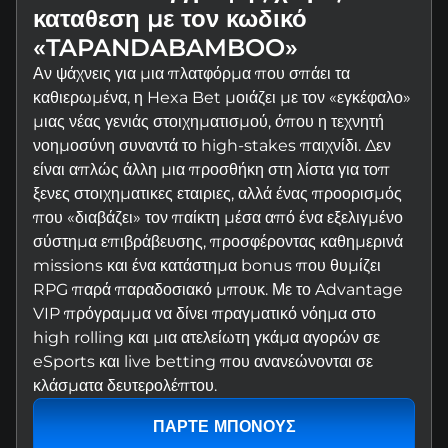
καταθεση με τον κωδικό
«TAPANDABAMBOO»
Αν ψάχνεις για μια πλατφόρμα που σπάει τα
καθιερωμένα, η Hexa Bet μοιάζει με τον «εγκέφαλο»
μιας νέας γενιάς στοιχηματισμού, όπου η τεχνητή
νοημοσύνη συναντά το high-stakes παιχνίδι. Δεν
είναι απλώς άλλη μια προσθήκη στη λίστα για τοπ
ξενες στοιχηματικες εταιριες, αλλά ένας προορισμός
που «διαβάζει» τον παίκτη μέσα από ένα εξελιγμένο
σύστημα επιβράβευσης, προσφέροντας καθημερινά
missions και ένα κατάστημα bonus που θυμίζει
RPG παρά παραδοσιακό μπουκ. Με το Advantage
VIP πρόγραμμα να δίνει πραγματικό νόημα στο
high rolling και μια ατελείωτη γκάμα αγορών σε
eSports και live betting που ανανεώνονται σε
κλάσματα δευτερολέπτου.
ΠΑΡΤΕ ΜΠΟΝΟΥΣ